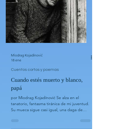
zona del cielo llamada el Óvalo de la Aurora.
Esta es la parte del mundo que disfruta, en
promedio,
Mìodrag Kojadínović
18 ene
Cuentos cortos y poemas
Cuando estés muerto y blanco,
papá
por Mìodrag Kojadínović Se alza en el