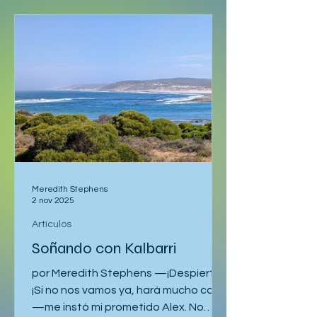
Interrail: un mes de trenes sin un
horario fijo, salvo un curso de idiomas
que me esperaba en Liubliana. Ya
había pasado una semana en Malmö.
Hice una escala con retraso en
Hamburgo tras quedarme dormida allí
una vez y luego fui a Ginebra a visitar
a Milena. Finalmente regresé a Viena,
donde me alojaba con Gregor y
Sandy. Ellos también tenían planeado
asistir al curso en Eslovenia. Tenía
previsto partir el 24 de
Meredith Stephens
2 nov 2025