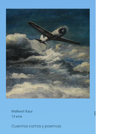
tanatorio, fantasma tiránica de mi juventud.
Su mueca sigue casi igual, una daga de
homofobia, siempre afilada. Mi padre lo
detuvo en la secundaria, habló con el suyo,
paró el tormento — pero hoy mi papá ya no
está. Estoy herido, expuesto, un niño
vulnerable de nuevo, temblando. Prepara el
ataúd, maneja el cuerpo de mi protector,
habla del dinero. Sus ojos cruzan los míos,
un brillo de reconocimiento, y yo me
paralizo— sin escudo a ampara