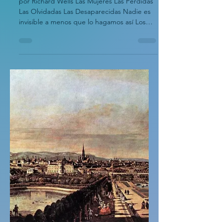
por Richard Wells Las Mujeres Las Perdidas
Las Olvidadas Las Desaparecidas Nadie es
invisible a menos que lo hagamos así Los
zapatos han dejado para las mujeres Solo
hay polvo La noche ha pasado y nadie ha
regresado En la ciudad de Guanajuato un
hombre sabe dónde yace un cadáver Y en
el campo, alguien sabe dónde yace otro
cuerpo... Y en este país, uno sabe dónde
yace otro. Hasta que los miles sean
recordados en las mentes de los hombres
que nunca hablarán y morirán