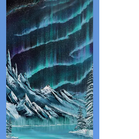
ninguna constelación con la que
estereotiparlo. Él no creía que solo hubiera
doce tipos de personas en el mundo, así
que ella le leyó su horóscopo en voz alta,
del periódico matutino. Estaba convencida
de que se haría realidad. Él le contó que,
cuando era periodista en prácticas, pasó
una semana trabajando en la