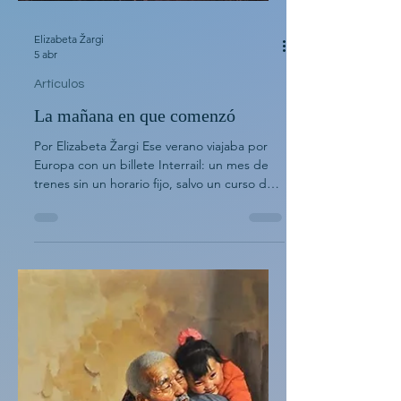
Elizabeta Žargi
5 abr
Artículos
La mañana en que comenzó
Por Elizabeta Žargi Ese verano viajaba por
Europa con un billete Interrail: un mes de
trenes sin un horario fijo, salvo un curso de
idiomas que me esperaba en Liubliana. Ya
había pasado una semana en Malmö. Hice
una escala con retraso en Hamburgo tras
quedarme dormida allí una vez y luego fui a
Ginebra a visitar a Milena. Finalmente
regresé a Viena, donde me alojaba con
Gregor y Sandy. Ellos también tenían
planeado asistir al curso en Eslovenia. Tenía
previsto partir el 24 de