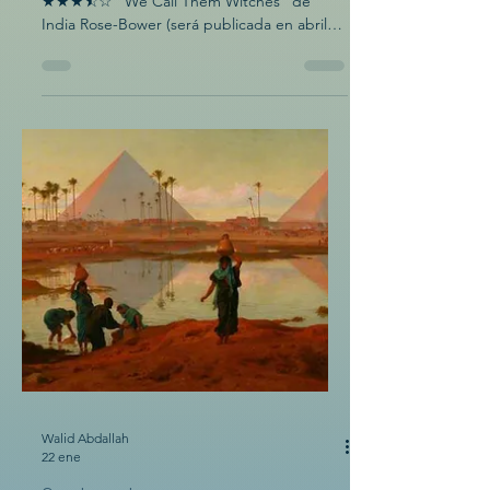
por Catalina Bonati 3,75/ 5 estrellas
★★★⯪☆ "We Call Them Witches" de
India Rose-Bower (será publicada en abril
de 2026) es un cuento de terror folk
apocalíptico que se centra en Sara, una
joven de 17 años con una familia numerosa
de tres hermanos menores, un hermano
mayor y su esposa, y una madre. Recorren el
país en busca de un territorio seguro de las
brujas, que parecen ser monstruos
primordiales que toman la forma del paisaje
circundante y atacan y desmembran a los
huma