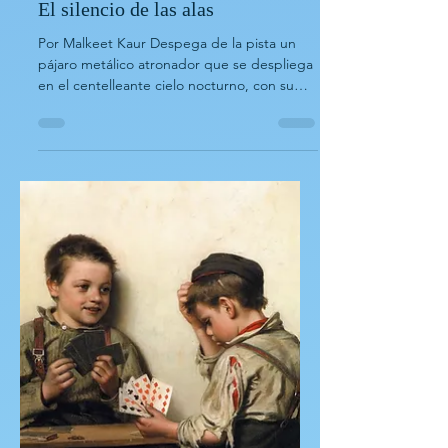
Malkeet Kaur
13 ene
Cuentos cortos y poemas
El silencio de las alas
Por Malkeet Kaur Despega de la pista un
pájaro metálico atronador que se despliega
en el centelleante cielo nocturno, con su
tren de aterrizaje crujiendo antes de
plegarse. Dentro del largo tubo,
aparentemente seguro, cientos de almas se
preparan para cruzar tierras y océanos
lejanos. Algunos simplemente responden a
la llamada del hogar. Su nariz se eleva cada
vez más, cortando el aire y el viento hasta
convertirse en un punto de luz parpadeante
para los atónitos habitantes d