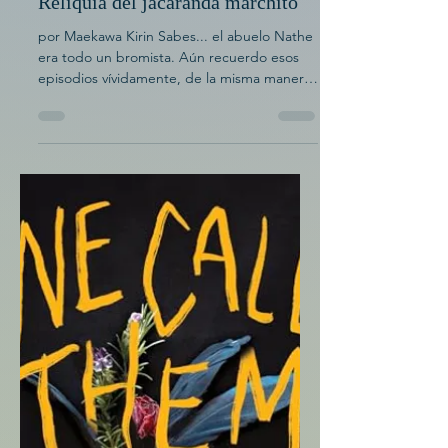
Cuentos cortos y poemas
Reliquia del jacarandá marchito
por Maekawa Kirin Sabes... el abuelo Nathe
era todo un bromista. Aún recuerdo esos
episodios vívidamente, de la misma manera
que este té verde se me queda grabado en
la mente por su persistente sabor.
Mayormente amargo, pero uno que puedo
soportar. El punto álgido de mi frustración
hacia él llegó en mi graduación a finales de
la primavera de 2005. Ese día, llovió a
cántaros, pero fue solo un suave murmullo
comparado con el trueno que estalló
cuando el abuelo Nathe me acompañó