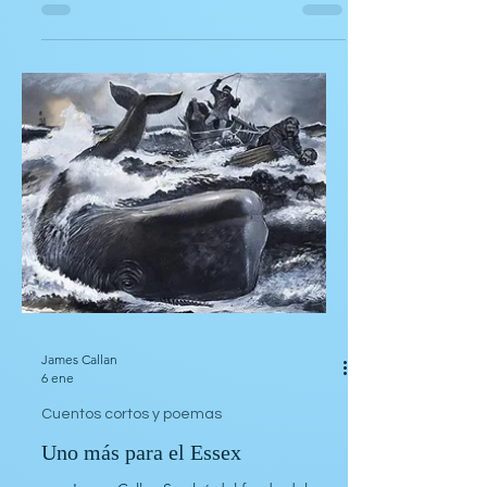
Agua
por Sambhu Ramachandran traducido del
inglés por Isabel Meléndez Araya, Héctor
Delgado Cortés, y Jossefa Rivera Palacios
Anu despertó bañada en un sudor frío.
Tomó algo de tiempo para que sus ojos se
ajustaran a la habitación semioscura. Miró al
reloj. Eran las nueve y media, lo cual significa
que Alex se fue a su oficina en Panampilly
Nagar. Sintió gotas de sudor deslizarse por
el cuello desgastado de su polera hasta sus
axilas. Se preguntó por qué habría tenido el
mismo sue