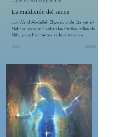
Walid Abdallah
22 ene
Cuentos cortos y poemas
La maldición del sauce
por Walid Abdallah El pueblo de Qaryat al-
Nahr se extendía sobre las fértiles orillas del
Nilo, y sus habitantes se levantaban y
descansaban al ritmo del río. De día, el
lugar resplandecía con un encanto que
ningún pintor podría capturar. Los sauces
bordeaban la orilla, sus largas y verdes
ramas se curvaban con gracia,
sumergiéndose en la corriente como
mujeres lavando sus trenzas en el Nilo. Los
niños jugaban bajo ellos, los amantes se
reunían a su sombra y los agricultores