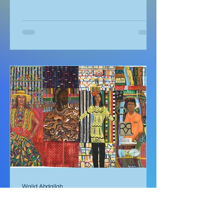
Artículos
Soñando con Kalbarri
por Meredith Stephens —¡Despierta!
¡Si no nos vamos ya, hará mucho calor!
—me instó mi prometido Alex. No
entendía por qué teníamos que salir
hacia el Parque Nacional Kalbarri a las
5:30 de la mañana en la oscuridad.
¿De verdad iba a hacer tanto calor?
Nos levantamos rápidamente y nos
dirigimos al coche para el largo viaje.
Para cuando llegamos, amanecía y
fuimos de los primeros turistas en
llegar a la famosa Nature's Window.
Seguimos el sendero hasta la
ventana donde los tur