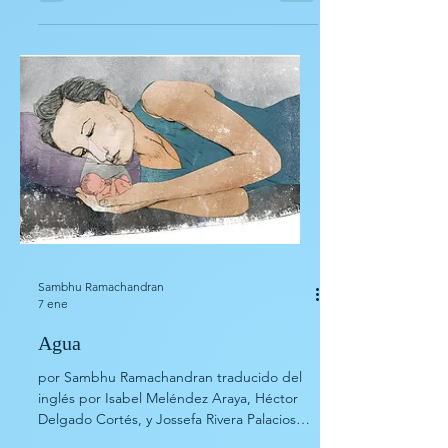
Veranos Kaiju
por Logan Noble Lidera a los Defensores de
TIERRA PRIMA contra las HORDAS KAIJU:
¡14 cartas por paquete, una RARA y una
HÉROE HALO-FOIL garantizadas! Copia en
paquete de refuerzo de Defenders v. Kaiju
(conjunto básico) Siempre que nos
sobraban 3 dólares, mi hermano Rog y yo
comprábamos un sobre de refuerzo de
Defenders v. Kaiju. El lugar más cercano que
los vendía —en aquel entonces, en la
Michigan rural, a principios de los 2000—
era el Walmart dos pueblos más allá. La
mesa
Sambhu Ramachandran
7 ene