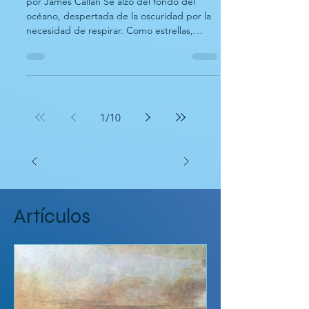
James Callan
6 ene
Cuentos cortos y poemas
Uno más para el Essex
por James Callan Se alzó del fondo del
océano, despertada de la oscuridad por la
necesidad de respirar. Como estrellas,
como Cetus en el cielo nocturno, iluminó el
mundo con el destello de su espalda. Era
plateada a la luz de la luna, las olas batían
perlas, una espuma densa y un rocío salado
que agitaba a los vigías desde el tope. —¡A
1
/
10
babor, a estribor, a levantarse, durmientes y
peones! ¡A sotavento! —gritó el capitán
Pollard.— ¡Leviatán! ¡Ahí va! Abriéndose
paso en el hori