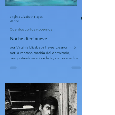
Virginia Elizabeth Hayes
20 ene
Cuentos cortos y poemas
Noche diecinueve
por Virginia Elizabeth Hayes Eleanor miró
por la ventana torcida del dormitorio,
preguntándose sobre la ley de promedios.
Diecinueve días atrás, alquiló una casa que
en realidad era un conjunto de habitaciones
adicionales, que parecía una estructura, en
la zona rural de Alaska. No había viajado
hasta allí por la arquitectura. No. La casa
estaba convenientemente ubicada bajo la