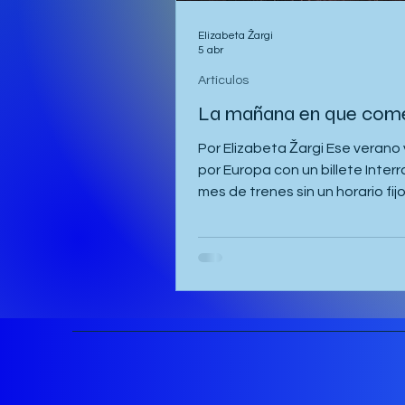
Elizabeta Žargi
5 abr
Artículos
La mañana en que com
Por Elizabeta Žargi Ese verano
por Europa con un billete Interra
mes de trenes sin un horario fijo
un curso de idiomas que me e
en Liubliana. Ya había pasado 
semana en Malmö. Hice una es
retraso en Hamburgo tras qu
dormida allí una vez y luego fui 
Ginebra a visitar a Milena. Fina
regresé a Viena, donde me alo
Gregor y Sandy. Ellos también 
planeado asistir al curso en Esl