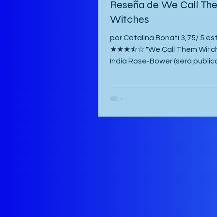
Reseña de We Call Th
Witches
por Catalina Bonati 3,75/ 5 est
★★★⯪☆ "We Call Them Witches
India Rose-Bower (será publi
abril de 2026) es un cuento de
folk apocalíptico que se cent
Sara, una joven de 17 años co
familia numerosa de tres her
menores, un hermano mayor y
esposa, y una madre. Recorren
en busca de un territorio segu
brujas, que parecen ser mons
primordiales que toman la for
paisaje circundante y atacan 
desmembran a los huma