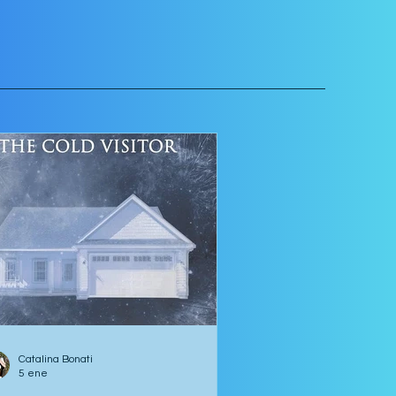
 escaleras de madera que
piraban bajo cada escalón, y
edes que parecían
Catalina Bonati
5 ene