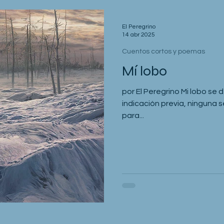
El Peregrino
14 abr 2025
Cuentos cortos y poemas
Mí lobo
por El Peregrino Mi lobo se
indicación previa, ninguna 
para...