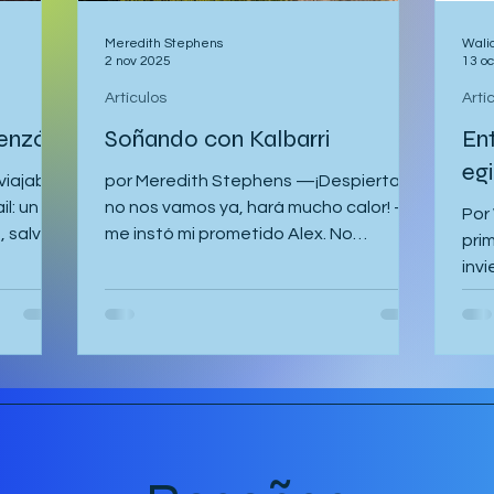
Meredith Stephens
Wali
2 nov 2025
13 o
Artículos
Artí
enzó
Soñando con Kalbarri
En
eg
 viajaba
por Meredith Stephens —¡Despierta! ¡Si
il: un
no nos vamos ya, hará mucho calor! —
Por
, salvo
me instó mi prometido Alex. No
pri
speraba
entendía por qué teníamos que salir
inv
una
hacia el Parque Nacional Kalbarri a las
hubi
cala con
5:30 de la mañana en la oscuridad. ¿De
era 
edarme
verdad iba a hacer tanto calor? Nos
desp
a
levantamos rápidamente y nos
La 
lmente
dirigimos al coche para el largo viaje.
Mad
jaba con
Para cuando llegamos, amanecía y
des
tenían
fuimos de los primeros turistas en llegar
como
ovenia.
a la famosa Nature's Window.
hog