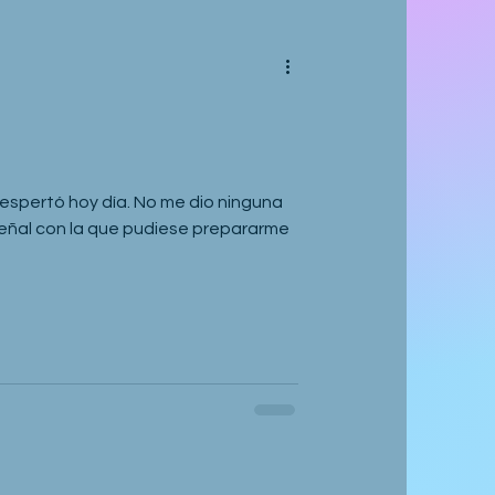
 despertó hoy día. No me dio ninguna
señal con la que pudiese prepararme