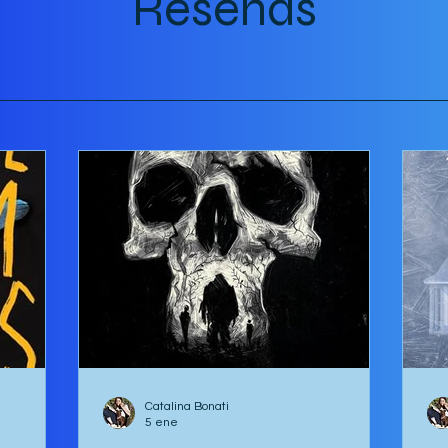
Reseñas
Seguimos el sendero hasta la ventana
con
donde los tur
sus
par
Catalina Bonati
5 ene