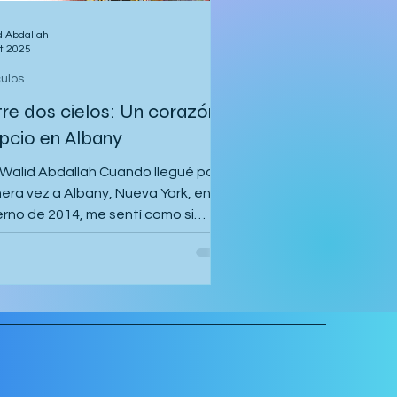
d Abdallah
ct 2025
culos
tre dos cielos: Un corazón
ipcio en Albany
 Walid Abdallah Cuando llegué por
mera vez a Albany, Nueva York, en el
ierno de 2014, me sentí como si
era entrado en una pintura. El aire
cortante y frío, de esos que
iertan la piel y despejan la mente.
nieve se aferraba a las aceras de
ison Avenue, y los árboles
nudos se alzaban hacia el cielo
 caligrafía antigua. Mi primer
ar fue Casey Hall, una vieja casa