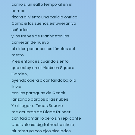
como si un salto temporal en el 
tiempo
rizara al viento una caricia onírica
Como si los sueños estuvieran ya 
soñados
y los trenes de Manhattan los 
corrieran de nuevo
al oírlos pasar por los túneles del 
metro.
Y es entonces cuando siento 
que estoy en el Madison Square 
Garden,
oyendo opera o cantando bajo la 
lluvia
con los paraguas de Renoir
lanzando dardos a las nubes
Y al llegar a Times Square 
me acuerdo de Blade Runner
con taxi amarillo pero sin replicante
Una sinfonia digital hecha silicio,
alumbra ya con ojos pixelados