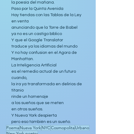
la poesía del mañana.
Paso por la Quinta Avenida
Hay tiendas con las Tablas de la Ley 
en venta 
anunciando que la Torre de Babel 
ya no es un castigo bíblico
Y que el Google Translator
traduce ya los idiomas del mundo
Y no hay confusion en el Agora de 
Manhattan.
La Inteligencia Artificial
es el remedio actual de un futuro 
cuando,
la ira ya transformada en delirios de 
titanio
rinde un homenaje 
a los sueños que se meten 
en otros sueños. 
Y Nueva York despierta 
pero eso también es un sueño.
Poema
Nueva York
NYC
Cosmopolita
Urbano
New York poetry