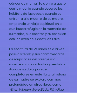
cáncer de mama. Se siente a gusto 
con la muerte cuando observa los 
hábitats de las aves, y cuando se 
enfrenta a la muerte de su madre, 
emprende un viaje espiritual en el 
que busca refugio en la memoria de 
su madre, sus escritos y su conexión 
con las aves del Great Salt Lake.
La escritura de Williams es a la vez 
pasiva y feroz, y sus conmovedoras 
descripciones del paisaje y la 
muerte son impactantes y sentidas. 
Aunque su dolor parece 
completarse en este libro, la historia 
de su madre se explora con más 
profundidad en otros libros, como 
When Women Were Birds: Fifty-Four 
Variations on Voice
 (2012). 
Refugio
 es 
una excelente obra sobre la 
naturaleza.