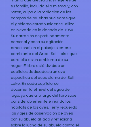
mama que afecta a las mujeres de 
su familia, incluida ella misma, y, con 
razón, culpa a la radiación de los 
campos de pruebas nucleares que 
el gobierno estadounidense utilizó 
en Nevada en la década de 1950. 
Su narración es profundamente 
personal y basa su agitación 
emocional en el paisaje siempre 
cambiante del Great Salt Lake, que 
para ella es un emblema de su 
hogar. El libro está dividido en 
capítulos dedicados a un ave 
específica del ecosistema del Salt 
Lake. En cada capítulo, se 
documenta el nivel del agua del 
lago, ya que a lo largo del libro sube 
considerablemente e inunda los 
hábitats de las aves. Terry recuerda 
los viajes de observación de aves 
con su abuela al lago y reflexiona 
sobre la lucha de su abuela contra el 